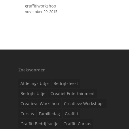
graffitiworkshop
november 29, 2015
Zoekwoorden
Afdelings Uitje
Bedrijfsfeest
Bedrijfs Uitje
Creatief Entertainment
Creatieve Workshop
Creatieve Workshops
Cursus
Familiedag
Graffiti
Graffiti Bedrijfsuitje
Graffiti Cursus