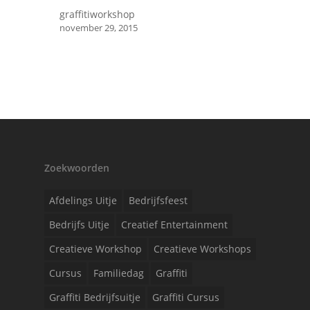
graffitiworkshop
november 29, 2015
Zoekwoorden
Afdelings Uitje
Bedrijfsfeest
Bedrijfs Uitje
Creatief Entertainment
Creatieve Workshop
Creatieve Workshops
Cursus
Familiedag
Graffiti
Graffiti Bedrijfsuitje
Graffiti Cursus