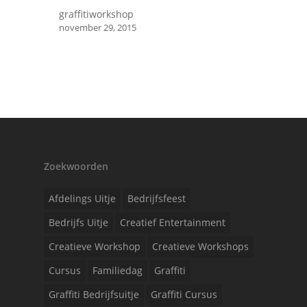
graffitiworkshop
november 29, 2015
Zoekwoorden
Afdelings Uitje
Bedrijfsfeest
Bedrijfs Uitje
Creatief Entertainment
Creatieve Workshop
Creatieve Workshops
Cursus
Familiedag
Graffiti
Graffiti Bedrijfsuitje
Graffiti Cursus